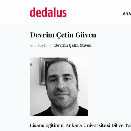
İçeriğe
atla
ANA
Devrim Çetin Güven
Ana Sayfa
/
Devrim Çetin Güven
Lisans eğitimini Ankara Üniversitesi Dil ve 