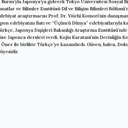
 Bursu’yla Japonya’ya giderek Tokyo Üniversitesi Sosyal B
atlar ve Bilimler Enstitüsü Dil ve Bilişim Bilimleri Bölümü’
ebiyat araştırmacısı Prof. Dr. Yōichi Komori’nin danışmanl
n edebiyatını Batı ve “Üçüncü Dünya” edebiyatlarıyla karş
Türkçe, Japonya Dışişleri Bakanlığı Araştırma Enstitüsü’nde
e ise Japonca dersleri verdi. Kojin Karatani’nin Derinliği
 Öner ile birlikte Türkçe’ye kazandırdı. Güven, halen, Doku
üyesidir.