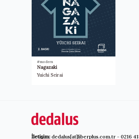
#modern
Nagazaki
Yuichi Seirai
İletişim:
dedalus[at]liberplus.com.tr - 0216 41