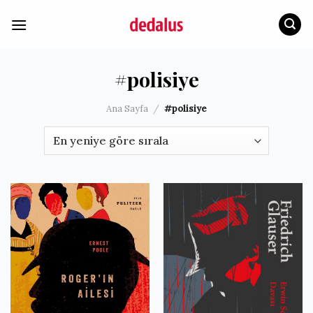
İçeriğe
atla
#polisiye
Ana Sayfa
/
#polisiye