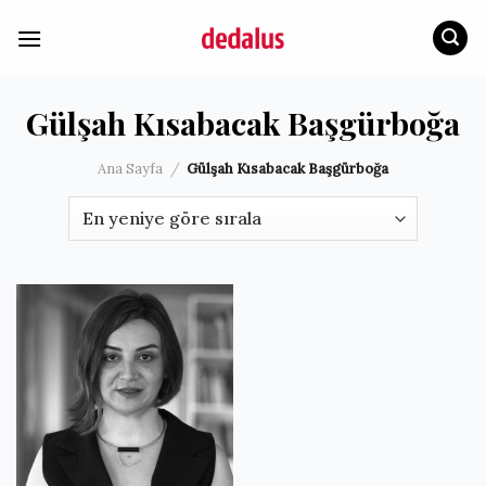
İçeriğe
atla
Gülşah Kısabacak Başgürboğa
Ana Sayfa
/
Gülşah Kısabacak Başgürboğa