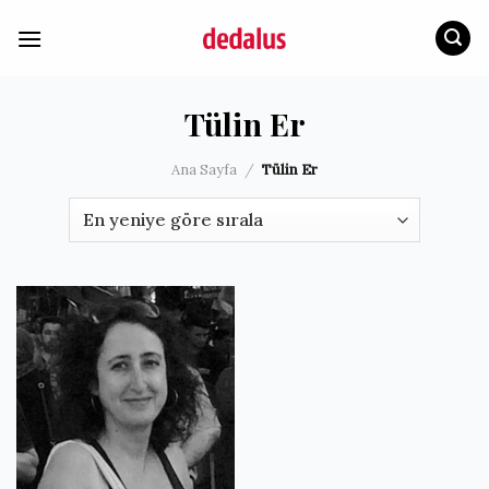
İçeriğe
atla
Tülin Er
Ana Sayfa
/
Tülin Er