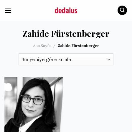
İçeriğe
atla
Zahide Fürstenberger
Ana Sayfa
/
Zahide Fürstenberger