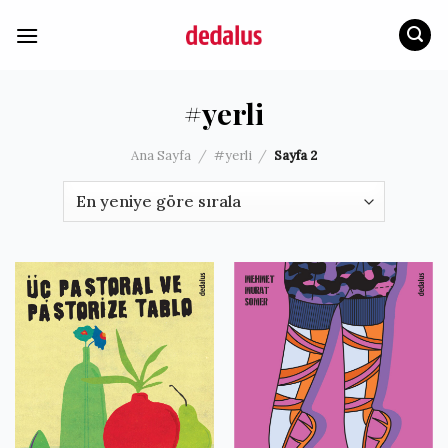
İçeriğe
atla
#yerli
Ana Sayfa
/
#yerli
/
Sayfa 2