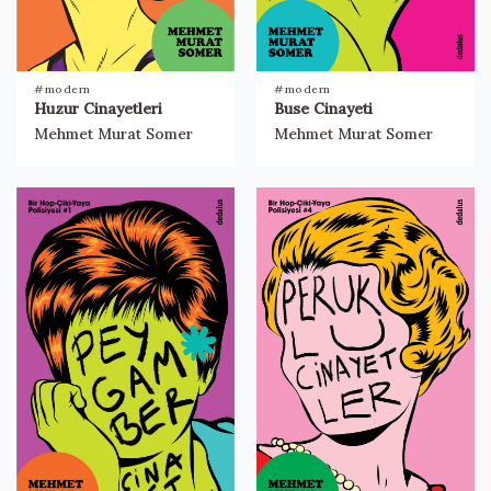
#modern
#modern
Huzur Cinayetleri
Buse Cinayeti
Mehmet Murat Somer
Mehmet Murat Somer