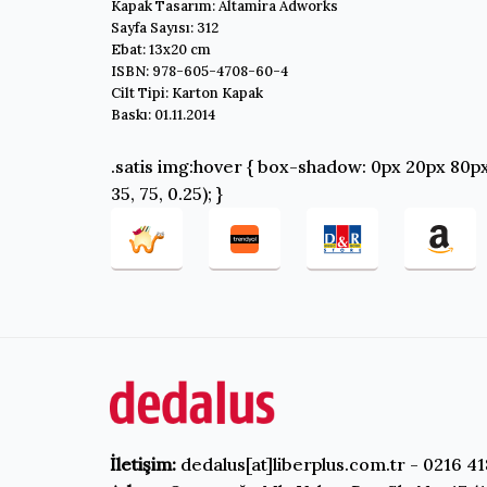
Kapak Tasarım: Altamira Adworks
Sayfa Sayısı: 312
Ebat: 13x20 cm
ISBN: 978-605-4708-60-4
Cilt Tipi: Karton Kapak
Baskı: 01.11.2014
.satis img:hover { box-shadow: 0px 20px 80px
35, 75, 0.25); }
İletişim:
dedalus[at]liberplus.com.tr - 0216 41