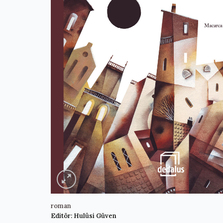
roman
Editör: Hulûsi Güven