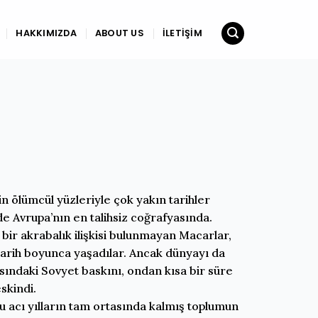
HAKKIMIZDA
ABOUT US
İLETIŞIM
 ölümcül yüzleriyle çok yakın tarihler
de Avrupa’nın en talihsiz coğrafyasında.
bir akrabalık ilişkisi bulunmayan Macarlar,
tarih boyunca yaşadılar. Ancak dünyayı da
sındaki Sovyet baskını, ondan kısa bir süre
skindi.
u acı yılların tam ortasında kalmış toplumun