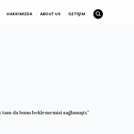
HAKKIMIZDA
ABOUT US
İLETIŞIM
ık tam da bunu beklememizi sağlamıştı.”