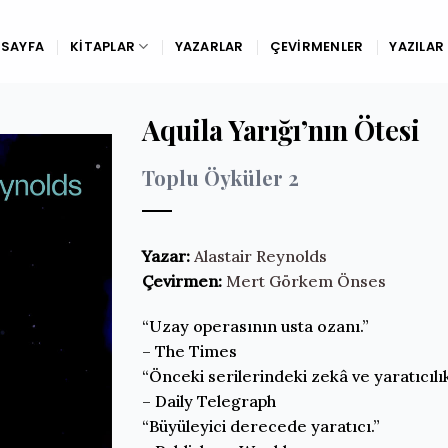
SAYFA
KITAPLAR
YAZARLAR
ÇEVIRMENLER
YAZILAR
Aquila Yarığı’nın Ötesi
Toplu Öyküler 2
Yazar:
Alastair Reynolds
Çevirmen:
Mert Görkem Önses
“Uzay operasının usta ozanı.”
– The Times
“Önceki serilerindeki zekâ ve yaratıcıl
– Daily Telegraph
“Büyüleyici derecede yaratıcı.”