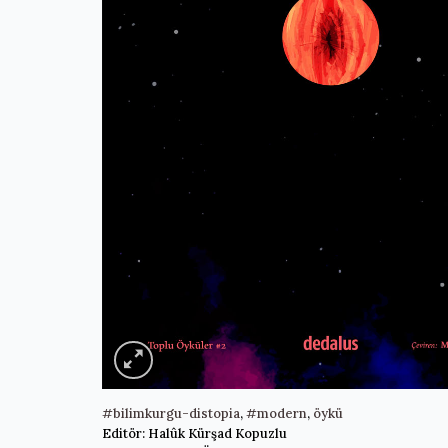
#bilimkurgu-distopia
,
#modern
,
öykü
Editör: Halûk Kürşad Kopuzlu