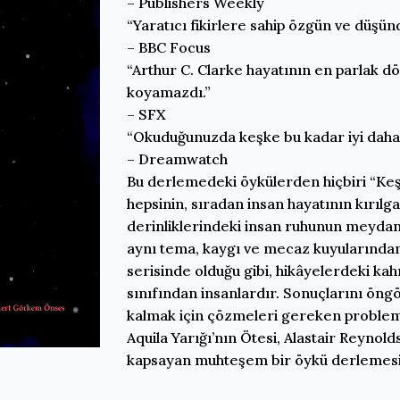
– Publishers Weekly
“Yaratıcı fikirlere sahip özgün ve düşün
– BBC Focus
“Arthur C. Clarke hayatının en parlak dö
koyamazdı.”
– SFX
“Okuduğunuzda keşke bu kadar iyi daha f
– Dreamwatch
Bu derlemedeki öykülerden hiçbiri “Keşif
hepsinin, sıradan insan hayatının kırıl
derinliklerindeki insan ruhunun meydan o
aynı tema, kaygı ve mecaz kuyularından ç
serisinde olduğu gibi, hikâyelerdeki k
sınıfından insanlardır. Sonuçlarını ön
kalmak için çözmeleri gereken problemle
Aquila Yarığı’nın Ötesi, Alastair Reynold
kapsayan muhteşem bir öykü derlemesinin