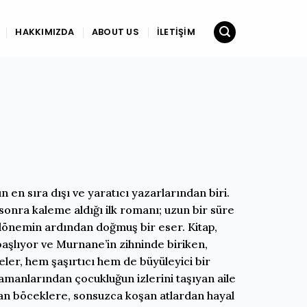
HAKKIMIZDA
ABOUT US
İLETIŞIM
en sıra dışı ve yaratıcı yazarlarından biri.
 sonra kaleme aldığı ilk romanı; uzun bir süre
dönemin ardından doğmuş bir eser. Kitap,
lıyor ve Murnane’in zihninde biriken,
ler, hem şaşırtıcı hem de büyüleyici bir
ramanlarından çocukluğun izlerini taşıyan aile
şan böceklere, sonsuzca koşan atlardan hayal