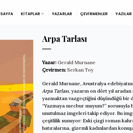
SAYFA
KITAPLAR
YAZARLAR
ÇEVIRMENLER
YAZILAR
Arpa Tarlası
Yazar:
Gerald Murnane
Çevirmen:
Serkan Toy
Gerald Murnane, Avustralya edebiyatının 
Arpa Tarlası
, yazarın on dört yıl aradan
yazmaktan vazgeçtiğini düşündüğü bir 
“Yazmaya mecbur muyum?” sorusuyla baş
unutulmaz imgeleri takip ediyor. Bu imge
çeşitlilik sunuyor: Eski çizgi roman kah
hatıralarına, gizemli kadınlardan konu