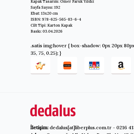
Kapak Tasarım: Ömer Faruk Yıldız
Sayfa Sayısı: 192
Ebat: 13x20 cm
ISBN: 978-625-565-83-6-4
Cilt Tipi: Karton Kapak
Baskı: 03.04.2026
.satis img:hover { box-shadow: 0px 20px 80px
35, 75, 0.25); }
İletişim:
dedalus[at]liberplus.com.tr - 0216 41