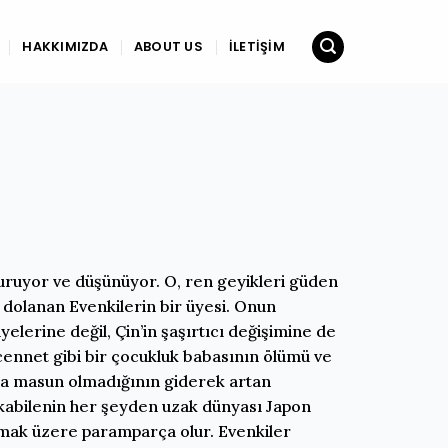
HAKKIMIZDA
ABOUT US
İLETIŞIM
uruyor ve düşünüyor. O, ren geyikleri güden
dolanan Evenkilerin bir üyesi. Onun
elerine değil, Çin’in şaşırtıcı değişimine de
cennet gibi bir çocukluk babasının ölümü ve
 da masun olmadığının giderek artan
, kabilenin her şeyden uzak dünyası Japon
amak üzere paramparça olur. Evenkiler