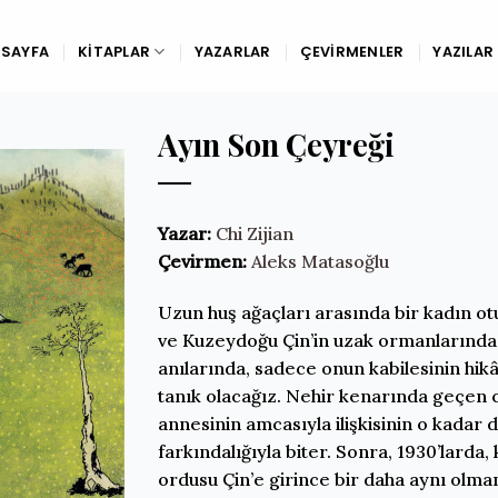
SAYFA
KITAPLAR
YAZARLAR
ÇEVIRMENLER
YAZILAR
Ayın Son Çeyreği
Yazar:
Chi Zijian
Çevirmen:
Aleks Matasoğlu
Uzun huş ağaçları arasında bir kadın ot
ve Kuzeydoğu Çin’in uzak ormanlarında 
anılarında, sadece onun kabilesinin hikây
tanık olacağız. Nehir kenarında geçen 
annesinin amcasıyla ilişkisinin o kadar
farkındalığıyla biter. Sonra, 1930’larda
ordusu Çin’e girince bir daha aynı olm