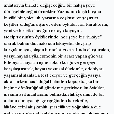
anlatıcıyla birlikte değişeceğini, bir nakşa şeye
dönüşebileceğini örnekler. Yazmanın başlı başına
büyülü bir yolculuk, yaratma coşkusu ve şaşırtıcı
keşifler olduğuna işaret eden öyküler her karakterin,
yeni ve biricik olacağını ortaya koyuyor.
Necip Tosun’un öykülerinde, her şeye bir “hikâye”
olarak bakan durmaksızın hikayeler devşirip
kurgulamaya çalışan bir anlatıcı etrafında oluşturulan,
yazıyı hayatla yüzleşmenin bir aracı yapan güç var.
Edebiyatı hayatın içine sokup kurgu ve gerçeği
karşılaştırarak, hayatı yazınsal düzlemle, edebiyatı
yaşamsal alanlarla test ediyor ve gerçeğin yazıya
aktarılırken nasıl doğal halinden kopup başka bir
biçime dönüştüğünü gündeme getiriyor. Bu öyküler,
insanın asıl anlatıcısını bulmadan hikâyesinin de bir
anlamı olmayacağı gerçeğinden hareketle,
hikâyelerini akışkanlık, şiirsellik ve yoğunlukla dile
getirirken, gerçek anlatıcısının kendisinin olduğunun