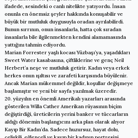
ifadede, sesindeki o canlı nitelikte yatıyordu. İnsan
onunla en önemsiz şeyler hakkında konuşabilir ve
büyük bir mutluluk duygusuyla oradan ayrılabilirdi.
Bunun sırrının, onun insanlarla, hatta çok sıradan
insanlarla bile ilgilenmekten kendini alamamasında
yattığını tahmin ediyordu.
Marian Forrester yaşlı kocası Yüzbaşı’ya, yaşadıkları
Sweet Water kasabasına, çiftliklerine ve genç Neil
Herbert’a neşe ve mutluluk getirir. Kadın veya erkek
herkes onun ışıltısı ve zarafeti karşısında büyülenir.
Ancak Marian mükemmel değildir, koşullar değişmeye
başlamıştır ve yeni bir sayfa yazılmak üzeredir.
20. yüzyılın en önemli Amerikalı yazarları arasında
gösterilen Willa Cather Amerikan rüyasının biçim
değiştirdiği, üreticilerin yerini banker ve tüccarların
aldığı dönemin başlangıcını arka plan olarak alıyor
Kayıp Bir Kadın’da. Sadece huzursuz, hayat dolu,
çelişkili, eğlenceli ve kayıp bir kadının portresini