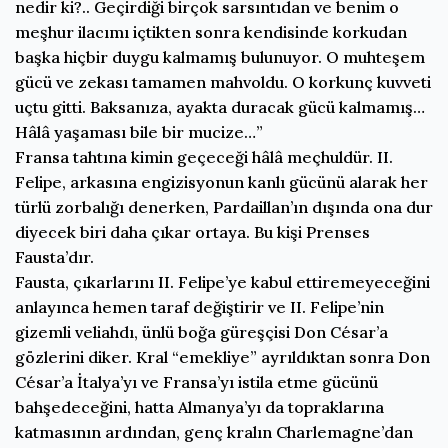
nedir ki?.. Geçirdiği birçok sarsıntıdan ve benim o
meşhur ilacımı içtikten sonra kendisinde korkudan
başka hiçbir duygu kalmamış bulunuyor. O muhteşem
gücü ve zekası tamamen mahvoldu. O korkunç kuvveti
uçtu gitti. Baksanıza, ayakta duracak gücü kalmamış…
Hâlâ yaşaması bile bir mucize…”
Fransa tahtına kimin geçeceği hâlâ meçhuldür. II.
Felipe, arkasına engizisyonun kanlı gücünü alarak her
türlü zorbalığı denerken, Pardaillan’ın dışında ona dur
diyecek biri daha çıkar ortaya. Bu kişi Prenses
Fausta’dır.
Fausta, çıkarlarını II. Felipe’ye kabul ettiremeyeceğini
anlayınca hemen taraf değiştirir ve II. Felipe’nin
gizemli veliahdı, ünlü boğa güreşçisi Don César’a
gözlerini diker. Kral “emekliye” ayrıldıktan sonra Don
César’a İtalya’yı ve Fransa’yı istila etme gücünü
bahşedeceğini, hatta Almanya’yı da topraklarına
katmasının ardından, genç kralın Charlemagne’dan