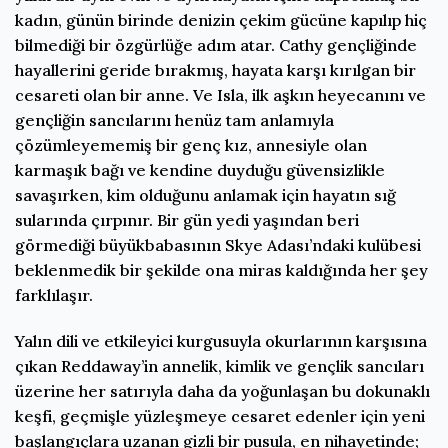
kadın, günün birinde denizin çekim gücüne kapılıp hiç
bilmediği bir özgürlüğe adım atar. Cathy gençliğinde
hayallerini geride bırakmış, hayata karşı kırılgan bir
cesareti olan bir anne. Ve Isla, ilk aşkın heyecanını ve
gençliğin sancılarını henüz tam anlamıyla
çözümleyememiş bir genç kız, annesiyle olan
karmaşık bağı ve kendine duyduğu güvensizlikle
savaşırken, kim olduğunu anlamak için hayatın sığ
sularında çırpınır. Bir gün yedi yaşından beri
görmediği büyükbabasının Skye Adası’ndaki kulübesi
beklenmedik bir şekilde ona miras kaldığında her şey
farklılaşır.
Yalın dili ve etkileyici kurgusuyla okurlarının karşısına
çıkan Reddaway’in annelik, kimlik ve gençlik sancıları
üzerine her satırıyla daha da yoğunlaşan bu dokunaklı
keşfi, geçmişle yüzleşmeye cesaret edenler için yeni
başlangıçlara uzanan gizli bir pusula, en nihayetinde;