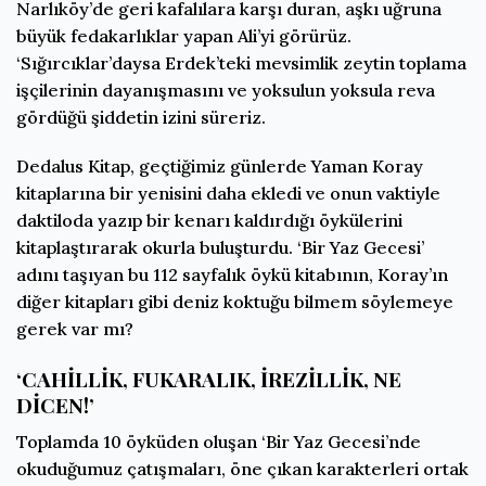
Narlıköy’de geri kafalılara karşı duran, aşkı uğruna
büyük fedakarlıklar yapan Ali’yi görürüz.
‘Sığırcıklar’daysa Erdek’teki mevsimlik zeytin toplama
işçilerinin dayanışmasını ve yoksulun yoksula reva
gördüğü şiddetin izini süreriz.
Dedalus Kitap, geçtiğimiz günlerde Yaman Koray
kitaplarına bir yenisini daha ekledi ve onun vaktiyle
daktiloda yazıp bir kenarı kaldırdığı öykülerini
kitaplaştırarak okurla buluşturdu. ‘Bir Yaz Gecesi’
adını taşıyan bu 112 sayfalık öykü kitabının, Koray’ın
diğer kitapları gibi deniz koktuğu bilmem söylemeye
gerek var mı?
‘CAHİLLİK, FUKARALIK, İREZİLLİK, NE
DİCEN!’
Toplamda 10 öyküden oluşan ‘Bir Yaz Gecesi’nde
okuduğumuz çatışmaları, öne çıkan karakterleri ortak