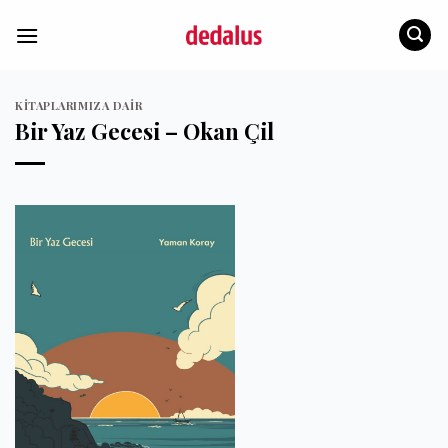
İçeriğe
atla
KITAPLARIMIZA DAIR
Bir Yaz Gecesi – Okan Çil