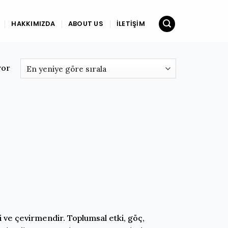
HAKKIMIZDA
ABOUT US
İLETIŞIM
yor
si ve çevirmendir. Toplumsal etki, göç,