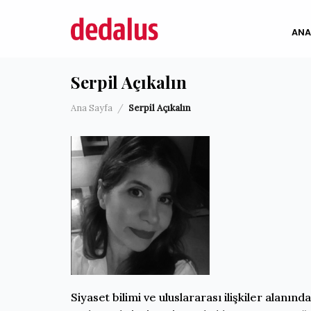
İçeriğe
atla
ANA
Serpil Açıkalın
Ana Sayfa
/
Serpil Açıkalın
Siyaset bilimi ve uluslararası ilişkiler alanı