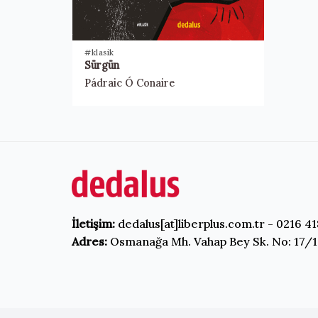
#klasik
Sürgün
Pádraic Ó Conaire
İletişim:
dedalus[at]liberplus.com.tr - 0216 41
Adres:
Osmanağa Mh. Vahap Bey Sk. No: 17/1