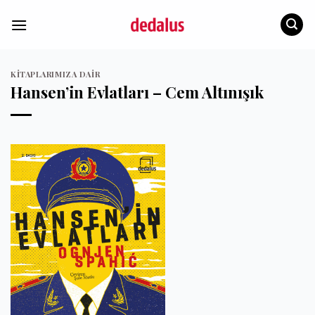
İçeriğe
atla
KITAPLARIMIZA DAIR
Hansen’in Evlatları – Cem Altınışık