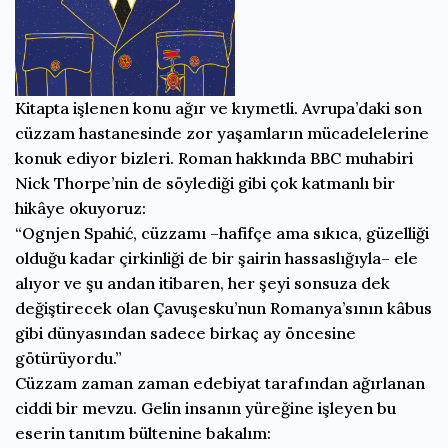
Kitapta işlenen konu ağır ve kıymetli. Avrupa’daki son
cüzzam hastanesinde zor yaşamların mücadelelerine
konuk ediyor bizleri. Roman hakkında BBC muhabiri
Nick Thorpe’nin de söylediği gibi çok katmanlı bir
hikâye okuyoruz:
“Ognjen Spahić, cüzzamı –hafifçe ama sıkıca, güzelliği
olduğu kadar çirkinliği de bir şairin hassaslığıyla– ele
alıyor ve şu andan itibaren, her şeyi sonsuza dek
değiştirecek olan Çavuşesku’nun Romanya’sının kâbus
gibi dünyasından sadece birkaç ay öncesine
götürüyordu.”
Cüzzam zaman zaman edebiyat tarafından ağırlanan
ciddi bir mevzu. Gelin insanın yüreğine işleyen bu
eserin tanıtım bültenine bakalım: