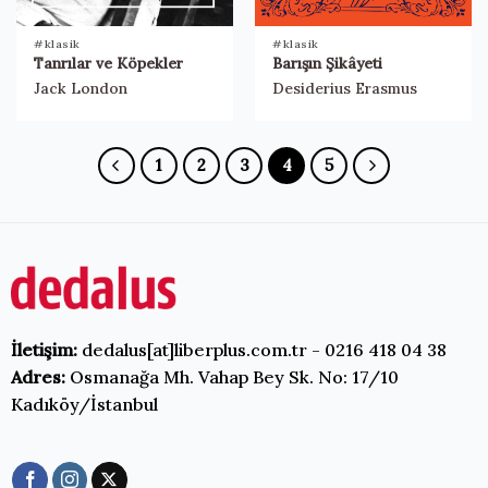
#klasik
#klasik
Tanrılar ve Köpekler
Barışın Şikâyeti
Jack London
Desiderius Erasmus
1
2
3
4
5
İletişim:
dedalus[at]liberplus.com.tr - 0216 418 04 38
Adres:
Osmanağa Mh. Vahap Bey Sk. No: 17/10
Kadıköy/İstanbul