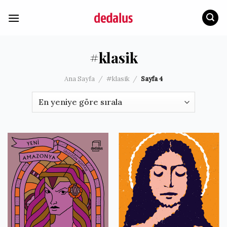
İçeriğe
atla
#klasik
Ana Sayfa
/
#klasik
/
Sayfa 4