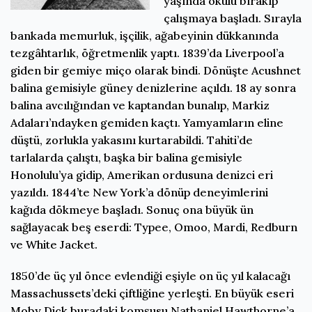
yaşında okulu bırakıp
çalışmaya başladı. Sırayla
bankada memurluk, işçilik, ağabeyinin dükkanında
tezgâhtarlık, öğretmenlik yaptı. 1839’da Liverpool’a
giden bir gemiye miço olarak bindi. Dönüşte Acushnet
balina gemisiyle güney denizlerine açıldı. 18 ay sonra
balina avcılığından ve kaptandan bunalıp, Markiz
Adaları’ndayken gemiden kaçtı. Yamyamların eline
düştü, zorlukla yakasını kurtarabildi. Tahiti’de
tarlalarda çalıştı, başka bir balina gemisiyle
Honolulu’ya gidip, Amerikan ordusuna denizci eri
yazıldı. 1844’te New York’a dönüp deneyimlerini
kağıda dökmeye başladı. Sonuç ona büyük ün
sağlayacak beş eserdi: Typee, Omoo, Mardi, Redburn
ve White Jacket.
1850’de üç yıl önce evlendiği eşiyle on üç yıl kalacağı
Massachussets’deki çiftliğine yerleşti. En büyük eseri
Moby Dick buradaki komşusu Nathaniel Hawthorne’a