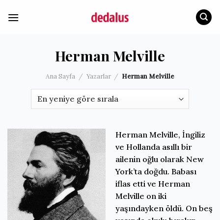
İçeriğe
atla
Herman Melville
Ana Sayfa
/
Yazarlar
/
Herman Melville
Herman Melville, İngiliz
ve Hollanda asıllı bir
ailenin oğlu olarak New
York’ta doğdu. Babası
iflas etti ve Herman
Melville on iki
yaşındayken öldü. On beş