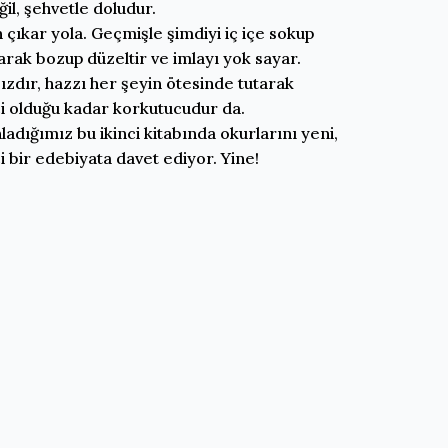
il, şehvetle doludur.
 çıkar yola. Geçmişle şimdiyi iç içe sokup
arak bozup düzeltir ve imlayı yok sayar.
ızdır, hazzı her şeyin ötesinde tutarak
ci olduğu kadar korkutucudur da.
adığımız bu ikinci kitabında okurlarını yeni,
ci bir edebiyata davet ediyor. Yine!