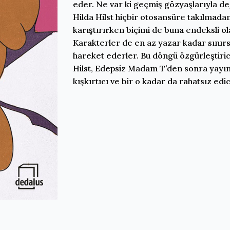
eder. Ne var ki geçmiş gözyaşlarıyla değ
Hilda Hilst hiçbir otosansüre takılmadan
karıştırırken biçimi de buna endeksli ol
Karakterler de en az yazar kadar sınırs
hareket ederler. Bu döngü özgürleştiri
Hilst, Edepsiz Madam T’den sonra yayınl
kışkırtıcı ve bir o kadar da rahatsız edi