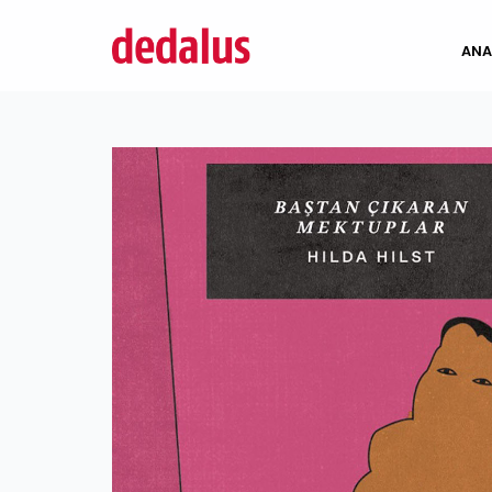
İçeriğe
atla
ANA