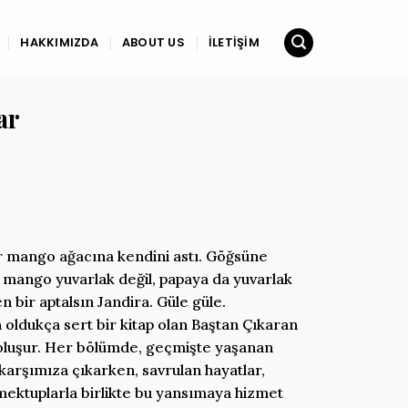
HAKKIMIZDA
ABOUT US
İLETIŞIM
ar
r mango ağacına kendini astı. Göğsüne
: mango yuvarlak değil, papaya da yuvarlak
n bir aptalsın Jandira. Güle güle.
ldukça sert bir kitap olan Baştan Çıkaran
 oluşur. Her bölümde, geçmişte yaşanan
 karşımıza çıkarken, savrulan hayatlar,
mektuplarla birlikte bu yansımaya hizmet