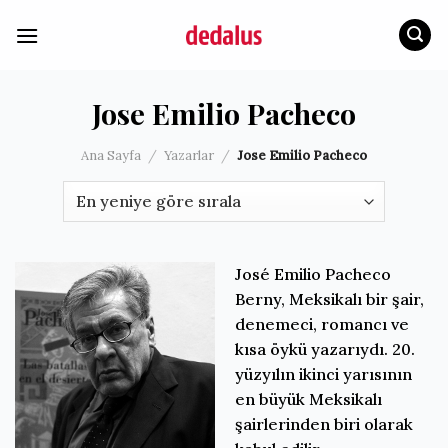
İçeriğe
atla
Jose Emilio Pacheco
Ana Sayfa
/
Yazarlar
/
Jose Emilio Pacheco
José Emilio Pacheco
Berny, Meksikalı bir şair,
denemeci, romancı ve
kısa öykü yazarıydı. 20.
yüzyılın ikinci yarısının
en büyük Meksikalı
şairlerinden biri olarak