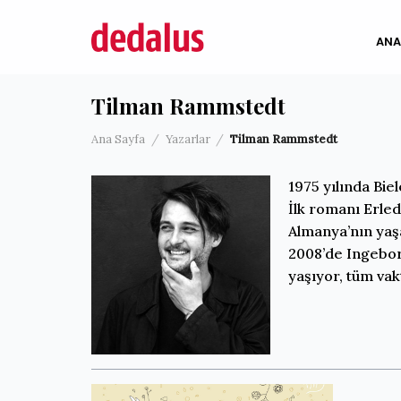
İçeriğe
atla
ANA
Tilman Rammstedt
Ana Sayfa
/
Yazarlar
/
Tilman Rammstedt
1975 yılında Bie
İlk romanı Erled
Almanya’nın yaş
2008’de Ingebor
yaşıyor, tüm vak