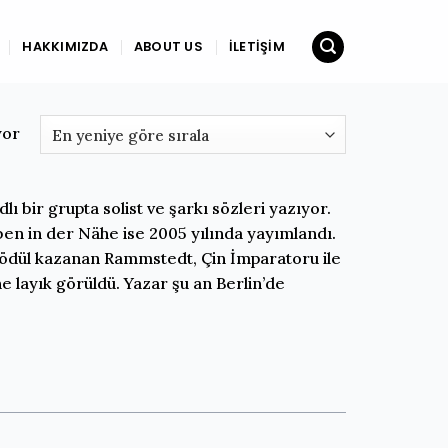
HAKKIMIZDA
ABOUT US
İLETIŞIM
yor
ı bir grupta solist ve şarkı sözleri yazıyor.
ben in der Nähe ise 2005 yılında yayımlandı.
n ödül kazanan Rammstedt, Çin İmparatoru ile
layık görüldü. Yazar şu an Berlin’de