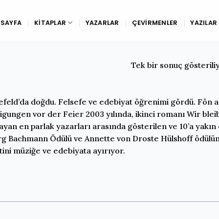
SAYFA
KITAPLAR
YAZARLAR
ÇEVIRMENLER
YAZILAR
Tek bir sonuç gösterili
lefeld’da doğdu. Felsefe ve edebiyat öğrenimi gördü. Fön adl
igungen vor der Feier 2003 yılında, ikinci romanı Wir blei
ayan en parlak yazarları arasında gösterilen ve 10’a yakı
g Bachmann Ödülü ve Annette von Droste Hülshoff ödülüne 
tini müziğe ve edebiyata ayırıyor.