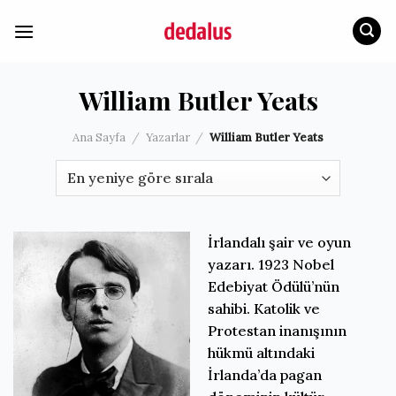
İçeriğe
atla
William Butler Yeats
Ana Sayfa
/
Yazarlar
/
William Butler Yeats
İrlandalı şair ve oyun
yazarı. 1923 Nobel
Edebiyat Ödülü’nün
sahibi. Katolik ve
Protestan inanışının
hükmü altındaki
İrlanda’da pagan