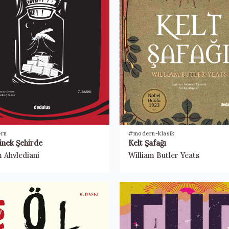
rn
#modern-klasik
sinek Şehirde
Kelt Şafağı
 Ahvlediani
William Butler Yeats