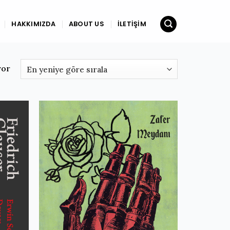
HAKKIMIZDA
ABOUT US
İLETIŞIM
En
yor
yeniye
göre
sıralandı