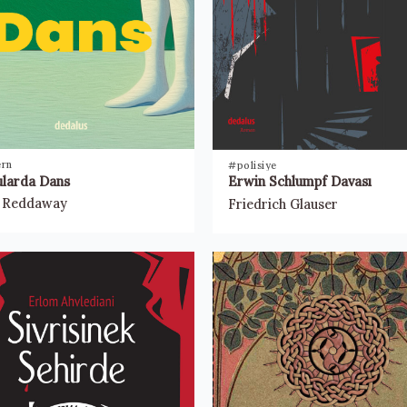
rn
#polisiye
ularda Dans
Erwin Schlumpf Davası
e Reddaway
Friedrich Glauser