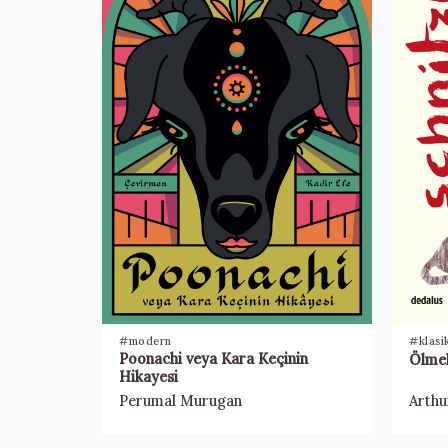
#modern
#klasi
Poonachi veya Kara Keçinin
Ölme
Hikayesi
Perumal Murugan
Arthu