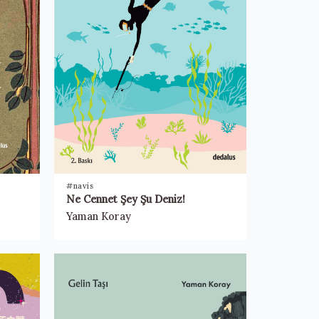
#navis
Ne Cennet Şey Şu Deniz!
Yaman Koray