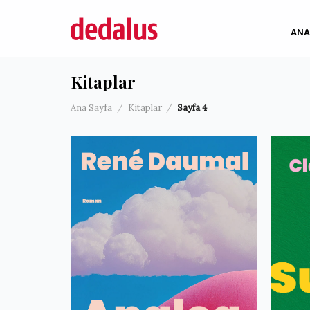
İçeriğe
atla
ANA
Kitaplar
Ana Sayfa
/
Kitaplar
/
Sayfa 4