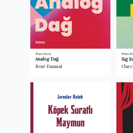
#modern
#mode
Analog Dağ
Sığ S
René Daumal
Clar