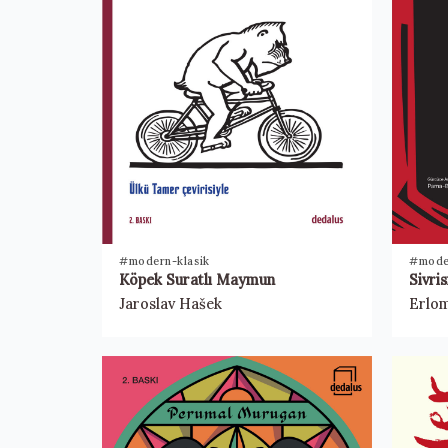
#modern-klasik
#mode
Köpek Suratlı Maymun
Sivri
Jaroslav Hašek
Erlom